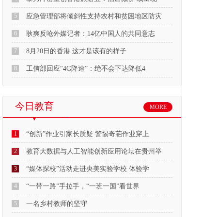
5
应急管理部将倾斜性支持农村和贫困地区防灾
6
耿爽反呛外媒记者：14亿中国人的共同意志
7
8月20日的香港 这才是该有的样子
8
工信部回应“4G降速”：绝不会下达降低4
今日教育
MORE
1
“创新”作业引家长质疑 警惕奇葩作业穿上
2
教育大数据与人工智能创新应用论坛在贵州举
3
“媒体探校”活动走进央美实验学校 体验学
4
“一带一路”手拉手，“一班一国”看世界
5
一名乡村教师的坚守