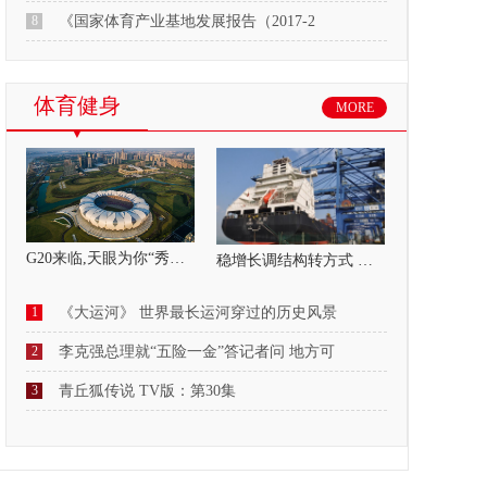
8
《国家体育产业基地发展报告（2017-2
体育健身
MORE
G20来临,天眼为你“秀杭州”
稳增长调结构转方式 东莞调研行 向改革要
1
《大运河》 世界最长运河穿过的历史风景
2
李克强总理就“五险一金”答记者问 地方可
3
青丘狐传说 TV版：第30集