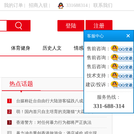
|
我的订单
|
招商入驻
|
331688314
|
联系我们
登陆
注册
客服中心
体育健身
历史人文
情感交友
售前咨询：
售前咨询：
售后咨询：
技术支持：
热点话题
建议/投诉：
MORE
服务热线：
1
台媒称赴台自由行大陆游客猛跌八成：“明年
331-688-314
2
萌！国内首只自主培育的克隆猫“大蒜”来了
3
香港警方：对任何暴力行为都将严正执法
4
暴力冲击重创香港旅游业：酒店减价 或出现