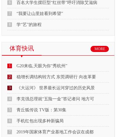
6
百名大学生摆巨型“红丝带”呼吁消除艾滋病
7
“我要让山里娃看到希望”
8
学“艺”的旅程
体育快讯
MORE
1
G20来临,天眼为你“秀杭州”
2
稳增长调结构转方式 东莞调研行 向改革要
3
《大运河》 世界最长运河穿过的历史风景
4
李克强总理就“五险一金”答记者问 地方可
5
青丘狐传说 TV版：第30集
6
手机红包出现多种新骗局
7
2019年国家体育产业基地工作会议在成都