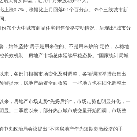
夏之后又有所降温，近几个月来波动并不大。
涨0.7%，涨幅比上月回落0.1个百分点。35个三线城市新
相同。
份70个大中城市商品住宅销售价格变动情况，呈现出“城市分
，始终坚持‘房子是用来住的、不是用来炒的’定位，以稳地
控长效机制，房地产市场总体延续平稳态势。”国家统计局城
来，各部门根据市场变化及时调整，各项调控举措密集出
预警提示，房地产融资全面收紧，一些地方也在细化调整土
来，房地产市场走势“先扬后抑”，市场走势也明显分化，一
明显。二季度以来，部分热点城市成交量开始回调，市场整
中央政治局会议提出“不将房地产作为短期刺激经济的手