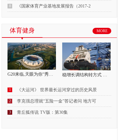
8
《国家体育产业基地发展报告（2017-2
体育健身
MORE
G20来临,天眼为你“秀杭州”
稳增长调结构转方式 东莞调研行 向改革要
1
《大运河》 世界最长运河穿过的历史风景
2
李克强总理就“五险一金”答记者问 地方可
3
青丘狐传说 TV版：第30集