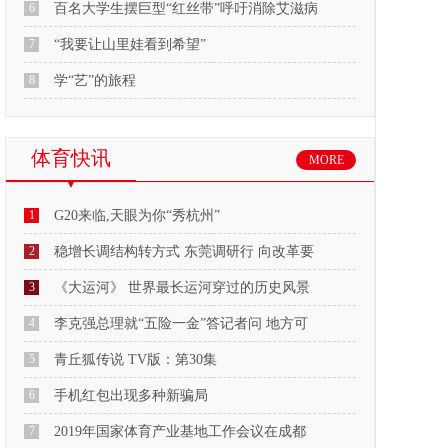
6
百名大学生摆巨型“红丝带”呼吁消除艾滋病
7
“我要让山里娃看到希望”
8
学“艺”的旅程
体育快讯
MORE
1
G20来临,天眼为你“秀杭州”
2
稳增长调结构转方式 东莞调研行 向改革要
3
《大运河》 世界最长运河穿过的历史风景
4
李克强总理就“五险一金”答记者问 地方可
5
青丘狐传说 TV版：第30集
6
手机红包出现多种新骗局
7
2019年国家体育产业基地工作会议在成都