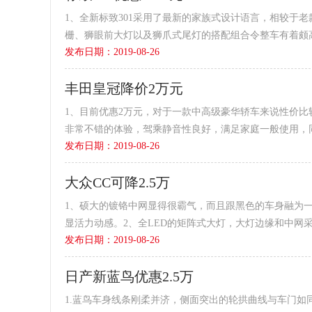
1、全新标致301采用了最新的家族式设计语言，相较于老
栅、狮眼前大灯以及狮爪式尾灯的搭配组合令整车有着颇高
发布日期：2019-08-26
风格，细节处有...
丰田皇冠降价2万元
1、目前优惠2万元，对于一款中高级豪华轿车来说性价
非常不错的体验，驾乘静音性良好，满足家庭一般使用，同
发布日期：2019-08-26
动力输出线性，...
大众CC可降2.5万
1、硕大的镀铬中网显得很霸气，而且跟黑色的车身融为
显活力动感。2、全LED的矩阵式大灯，大灯边缘和中网
发布日期：2019-08-26
显得一体感很强。3...
日产新蓝鸟优惠2.5万
1.蓝鸟车身线条刚柔并济，侧面突出的轮拱曲线与车门