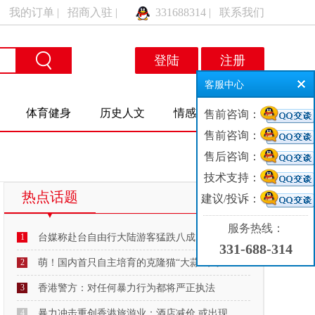
|
我的订单
|
招商入驻
|
331688314
|
联系我们
登陆
注册
客服中心
体育健身
历史人文
情感交友
售前咨询：
售前咨询：
售后咨询：
技术支持：
热点话题
建议/投诉：
MORE
服务热线：
1
台媒称赴台自由行大陆游客猛跌八成：“明年
331-688-314
2
萌！国内首只自主培育的克隆猫“大蒜”来了
3
香港警方：对任何暴力行为都将严正执法
4
暴力冲击重创香港旅游业：酒店减价 或出现