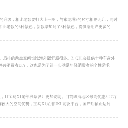
显的升级，相比老款要打大上一圈，与索纳塔9的尺寸相差无几，同时
相比老款的6种颜色，新款增加到了8种颜色，提供给用户更多的选
了。后排的乘坐空间也比海外版舒服很多。2. Q2L会提供十种车身外
件共消费者DIY，这也是为了进一步满足年轻消费者的个性需求
，且宝马X1尾部线条设计更加硬朗。目前珠海地区最高优惠5.27万
有较大的空间优势，宝马X1采用UKL前驱平台，国产后轴距达到