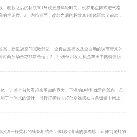
款，改款之后的标致301外观更显年轻时尚。倒梯形点阵式进气格
的辨识度。2、内饰方面：改款之后的标致301整体延续了前款的
比较高，新皇冠空间宽敞舒适，全真皮座椅以及全自动的调节带来的
时商务场合亦非常合适；2、2.5升5GR发动机是丰田中国特供版，
一体，让整个前脸看起来更加的宽大。下溜的D柱和优雅的线条，凸
采用了一体式的设计，日行灯和转向灯分别连接在两条镀铬中网上，
如同水波一样柔和的线条相结合，体现出满满的肌肉感，延伸到尾灯的