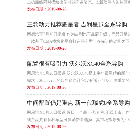
上扬腰线同时描绘出俯冲的车身姿态。2.新蓝鸟内饰从颜
发布日期：2019-08-26
形状运动方向盘，...
三款动力推荐耀星者 吉利星越全系导购
网易汽车5月16日报道 作为吉利汽车品牌升级，产品升
一款基于CMA模块化平台打造的车型，在先进的架构之
发布日期：2019-08-26
果最为显著的新车
配置很有吸引力 沃尔沃XC40全系导购
网易汽车5月28日报道 沃尔沃XC40是上半年最重磅的
需求，26.38万元的起售价也让它没有遥不可及。更重
发布日期：2019-08-26
每一款都
中间配置仍是重点 新一代瑞虎8全系导购
网易汽车5月30日报道 近日，全新一代瑞虎8正式上市。作
线产品共有多种车型可供消费者选择，其市场指导价为8.88-1
发布日期：2019-08-26