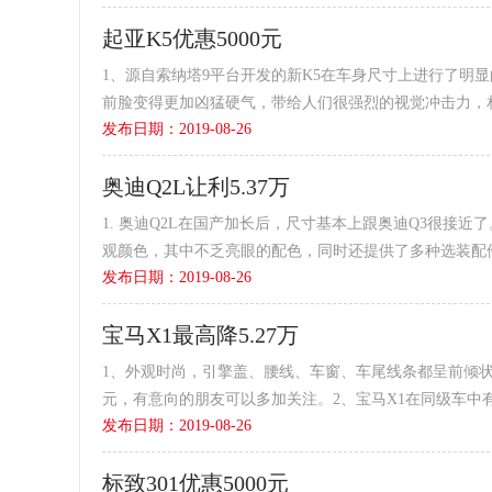
起亚K5优惠5000元
1、源自索纳塔9平台开发的新K5在车身尺寸上进行了明
前脸变得更加凶猛硬气，带给人们很强烈的视觉冲击力，
发布日期：2019-08-26
择。目前店内有3...
奥迪Q2L让利5.37万
1. 奥迪Q2L在国产加长后，尺寸基本上跟奥迪Q3很接近
观颜色，其中不乏亮眼的配色，同时还提供了多种选装配
发布日期：2019-08-26
宝马X1最高降5.27万
1、外观时尚，引擎盖、腰线、车窗、车尾线条都呈前倾状
元，有意向的朋友可以多加关注。2、宝马X1在同级车中
发布日期：2019-08-26
2780mm...
标致301优惠5000元