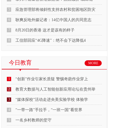
5
应急管理部将倾斜性支持农村和贫困地区防灾
6
耿爽反呛外媒记者：14亿中国人的共同意志
7
8月20日的香港 这才是该有的样子
8
工信部回应“4G降速”：绝不会下达降低4
今日教育
MORE
1
“创新”作业引家长质疑 警惕奇葩作业穿上
2
教育大数据与人工智能创新应用论坛在贵州举
3
“媒体探校”活动走进央美实验学校 体验学
4
“一带一路”手拉手，“一班一国”看世界
5
一名乡村教师的坚守