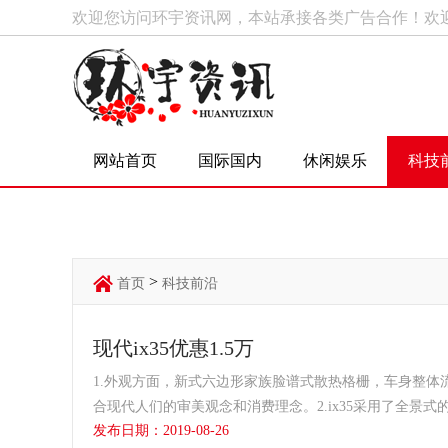
欢迎您访问环宇资讯网，本站承接各类广告合作！欢
网站首页
国际国内
休闲娱乐
科技
>
首页
科技前沿
现代ix35优惠1.5万
1.外观方面，新式六边形家族脸谱式散热格栅，车身整
合现代人们的审美观念和消费理念。2.ix35采用了全
发布日期：2019-08-26
计可以让乘坐...