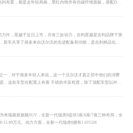
色到布置，都是走年轻风格，黑红内饰并有仿碳纤维面板，搭配D字
级的力作，星越于近日上市，共有三款动力，吉利星越是吉利品牌下第
下，新车共享了很多来自沃尔沃的先进配备和功能，是吉利精品化成
新车之一，对于很多年轻人来说，这一个沃尔沃才真正切中他们的消费
要的是，这款车型在配置上有着 不错的丰富程度，除了顶配车型以外，
为奇瑞最新旗舰SUV，全新一代瑞虎8提供5座/6座/7座三种布局，全
5.89万元。动力方面，全新一代瑞虎8拥有1.6TGDI