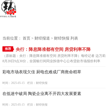
环宇资讯--天天都好看
当前位置：
首页
>
财经报道
>
财经快报
列表
推荐
央行：降息降准都有空间 房贷利率不降
（原标题：央行：降息降准都有空间 房贷利率不降）每经记者 边万莉
8月20日9点30分，全国银行间同业拆借中心公布贷款市场报价利率
（LPR）：一年期LPR报价为4.25% ，五年期LPR报价为4.85%。这是
彩电市场表现欠佳 厨电也难成厂商救命稻草
人民银行在8月17日决定改革完善贷...
[详情]
时间：2025-05-15
栏目：
财经快报
在低迷中破局 陶瓷企业离不开四大发展要素
时间：2025-05-15
栏目：
财经快报