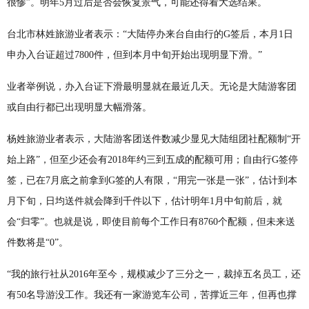
很惨”。明年5月过后是否会恢复景气，可能还得看大选结果。
台北市林姓旅游业者表示：“大陆停办来台自由行的G签后，本月1日
申办入台证超过7800件，但到本月中旬开始出现明显下滑。”
业者举例说，办入台证下滑最明显就在最近几天。无论是大陆游客团
或自由行都已出现明显大幅滑落。
杨姓旅游业者表示，大陆游客团送件数减少显见大陆组团社配额制“开
始上路”，但至少还会有2018年约三到五成的配额可用；自由行G签停
签，已在7月底之前拿到G签的人有限，“用完一张是一张”，估计到本
月下旬，日均送件就会降到千件以下，估计明年1月中旬前后，就
会“归零”。也就是说，即使目前每个工作日有8760个配额，但未来送
件数将是“0”。
“我的旅行社从2016年至今，规模减少了三分之一，裁掉五名员工，还
有50名导游没工作。我还有一家游览车公司，苦撑近三年，但再也撑