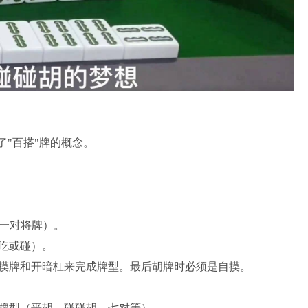
了"百搭"牌的概念。
一对将牌）。
吃或碰）。
牌和开暗杠来完成牌型。最后胡牌时必须是自摸。
牌型（平胡、碰碰胡、七对等）。