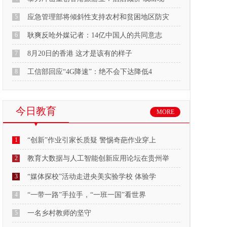
5
应急管理部将倾斜性支持农村和贫困地区防灾
6
耿爽反呛外媒记者：14亿中国人的共同意志
7
8月20日的香港 这才是该有的样子
8
工信部回应“4G降速”：绝不会下达降低4
今日教育
MORE
1
“创新”作业引家长质疑 警惕奇葩作业穿上
2
教育大数据与人工智能创新应用论坛在贵州举
3
“媒体探校”活动走进央美实验学校 体验学
4
“一带一路”手拉手，“一班一国”看世界
5
一名乡村教师的坚守