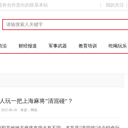
迎有合作意向的联系本站
|
我的关注
前沿
财经报道
军事武器
教育培训
吃喝玩乐
人玩一把上海麻将”清混碰”？
025-06-18 来源：网络
和其他地方麻将有很大有不同，尤其是”清混碰”这个特色玩