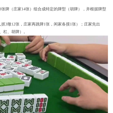
13张牌（庄家14张）组合成特定的牌型（胡牌），并根据牌型
人抓3墩12张，庄家再跳牌1张，闲家各摸1张）；庄家先出
、杠、胡牌）。