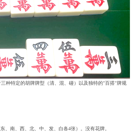
于三种特定的胡牌牌型（清、混、碰）以及独特的"百搭"牌规
张， 东、南、西、北、中、发、白各4张）。没有花牌。