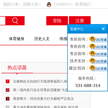
|
我的订单
|
招商入驻
|
331688314
|
联系我们
登陆
注册
客服中心
体育健身
历史人文
情感交友
售前咨询：
售前咨询：
售后咨询：
技术支持：
热点话题
建议/投诉：
MORE
服务热线：
1
台媒称赴台自由行大陆游客猛跌八成：“明年
331-688-314
2
萌！国内首只自主培育的克隆猫“大蒜”来了
3
香港警方：对任何暴力行为都将严正执法
4
暴力冲击重创香港旅游业：酒店减价 或出现