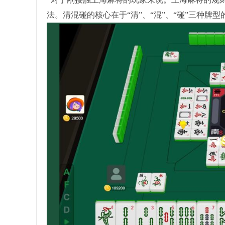
法。清混碰的核心在于“清”、“混”、“碰”三种牌