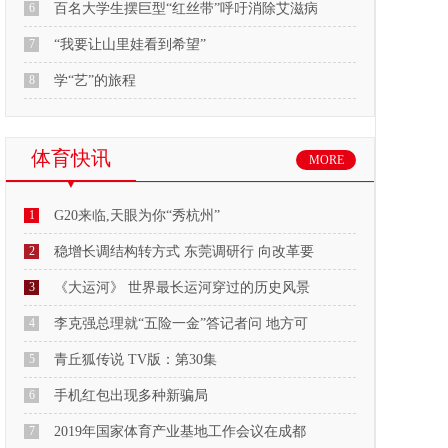
6
百名大学生摆巨型“红丝带”呼吁消除艾滋病
7
“我要让山里娃看到希望”
8
学“艺”的旅程
体育快讯
MORE
1
G20来临,天眼为你“秀杭州”
2
稳增长调结构转方式 东莞调研行 向改革要
3
《大运河》 世界最长运河穿过的历史风景
4
李克强总理就“五险一金”答记者问 地方可
5
青丘狐传说 TV版：第30集
6
手机红包出现多种新骗局
7
2019年国家体育产业基地工作会议在成都