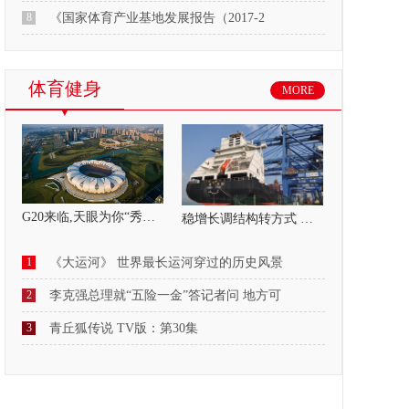
8
《国家体育产业基地发展报告（2017-2
体育健身
MORE
G20来临,天眼为你“秀杭州”
稳增长调结构转方式 东莞调研行 向改革要
1
《大运河》 世界最长运河穿过的历史风景
2
李克强总理就“五险一金”答记者问 地方可
3
青丘狐传说 TV版：第30集