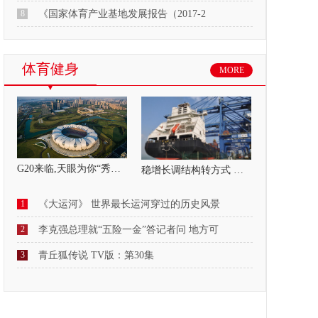
8
《国家体育产业基地发展报告（2017-2
体育健身
MORE
G20来临,天眼为你“秀杭州”
稳增长调结构转方式 东莞调研行 向改革要
1
《大运河》 世界最长运河穿过的历史风景
2
李克强总理就“五险一金”答记者问 地方可
3
青丘狐传说 TV版：第30集