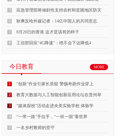
5
应急管理部将倾斜性支持农村和贫困地区防灾
6
耿爽反呛外媒记者：14亿中国人的共同意志
7
8月20日的香港 这才是该有的样子
8
工信部回应“4G降速”：绝不会下达降低4
今日教育
MORE
1
“创新”作业引家长质疑 警惕奇葩作业穿上
2
教育大数据与人工智能创新应用论坛在贵州举
3
“媒体探校”活动走进央美实验学校 体验学
4
“一带一路”手拉手，“一班一国”看世界
5
一名乡村教师的坚守