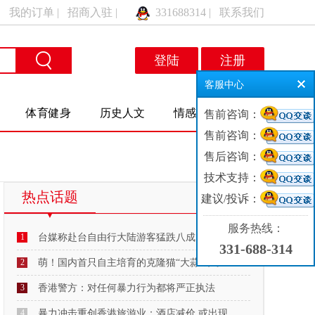
|
我的订单
|
招商入驻
|
331688314
|
联系我们
登陆
注册
客服中心
体育健身
历史人文
情感交友
售前咨询：
售前咨询：
售后咨询：
技术支持：
热点话题
建议/投诉：
MORE
服务热线：
1
台媒称赴台自由行大陆游客猛跌八成：“明年
331-688-314
2
萌！国内首只自主培育的克隆猫“大蒜”来了
3
香港警方：对任何暴力行为都将严正执法
4
暴力冲击重创香港旅游业：酒店减价 或出现