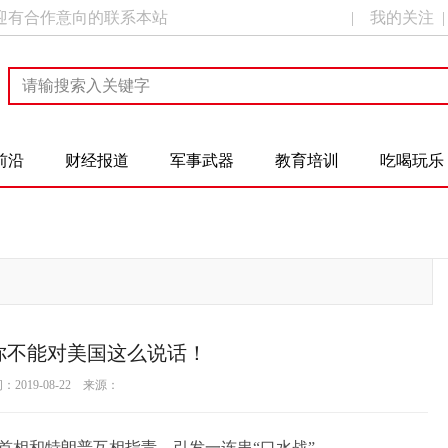
迎有合作意向的联系本站
|
我的关注
前沿
财经报道
军事武器
教育培训
吃喝玩乐
你不能对美国这么说话！
2019-08-22 来源：
相和特朗普互相指责，引发一连串“口水战”。