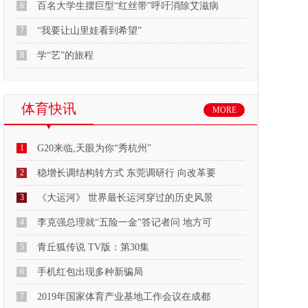
6
百名大学生摆巨型“红丝带”呼吁消除艾滋病
7
“我要让山里娃看到希望”
8
学“艺”的旅程
体育快讯
MORE
1
G20来临,天眼为你“秀杭州”
2
稳增长调结构转方式 东莞调研行 向改革要
3
《大运河》 世界最长运河穿过的历史风景
4
李克强总理就“五险一金”答记者问 地方可
5
青丘狐传说 TV版：第30集
6
手机红包出现多种新骗局
7
2019年国家体育产业基地工作会议在成都