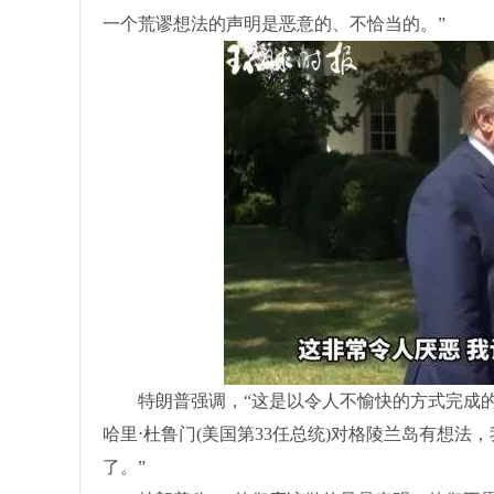
一个荒谬想法的声明是恶意的、不恰当的。”
特朗普强调，“这是以令人不愉快的方式完成的，
哈里⋅杜鲁门(美国第33任总统)对格陵兰岛有想
了。”